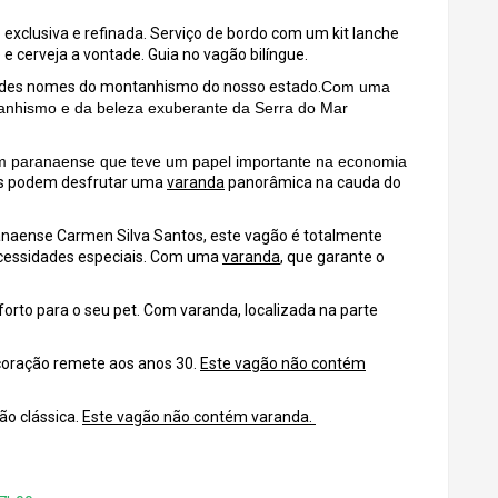
xclusiva e refinada. Serviço de bordo com um kit lanche
e e cerveja a vontade. Guia no vagão bilíngue.
des nomes do montanhismo do nosso estado.
Com uma
ntanhismo e da beleza exuberante da Serra do Mar
paranaense que teve um papel importante na economia
os podem desfrutar uma
varanda
panorâmica na cauda do
naense Carmen Silva Santos, este vagão é totalmente
ecessidades especiais. Com uma
varanda
, que garante o
rto para o seu pet. Com varanda, localizada na parte
coração remete aos anos 30.
Este vagão não contém
ão clássica.
Este vagão não contém varanda.