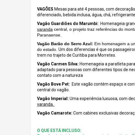
VAGÕES
Mesas para até 4 pessoas, com decoração e
diferenciado, bebida inclusa, água, chá, refrigerant
Vagão Guardiões do Marumbi:
Homenageia gran
varanda
central, o projeto traz referências do mo
Paranaense.
Vagão Barão do Serro Azul:
Em homenagem a um 
do estado.
Um dos diferencias é que os passageir
trem no trajeto de Curitiba para Morretes.
Vagão Carmen Silva:
Homenageia a paratleta para
adaptado para pessoas com diferentes tipos de n
contato com a natureza
Vagão Bove Pet:
Este vagão contém espaço e confo
central do vagão.
Vagão Imperial:
Uma experiência luxuosa, com de
varanda.
Vagão Camarote:
Com cabines exclusivas decoraç
O QUE ESTÁ INCLUSO: