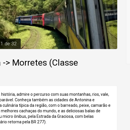
1
de
32
a -> Morretes (Classe
istória, admire o percurso com suas montanhas, rios, vale,
omparável. Conheça também as cidades de Antonina e
a culinária típica da região, com o barreado, peixe, camarão e
hores cachaças do mundo, e as deliciosas balas de
ou micro ônibus, pela Estrada da Graciosa, com belas
ário retorna pela BR 277).