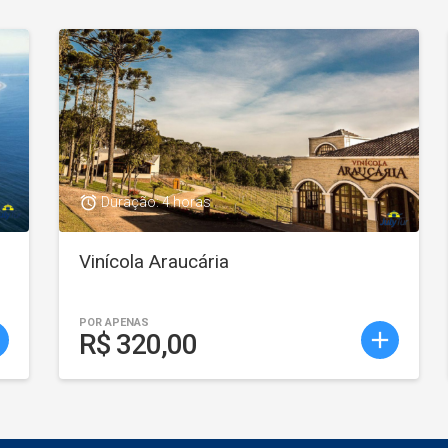
access_alarm
Duração: 4 horas
Vinícola Araucária
POR APENAS
d
add
R$ 320,00