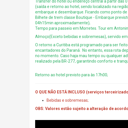
Transfer do hotel ou endereço central a partir das 
(saída e retorno ao hotel, sendo localizado na regiã
embarque e desembarque. Ficando como ponto de enc
Bilhete de trem classe Boutique - Embarque previst
04h15min aproximadamente);
Tempo para passeio em Morretes. Tour em Antoni
Almoço(Exceto bebidas e sobremesas), servido em 
O retorno a Curitiba está programado para ser feito
encantadores do Paraná. No entanto, essa rota dep
no momento. Caso haja mau tempo ou qualquer adv
realizado pela BR-277, garantindo conforto e tranqu
Retorno ao hotel previsto para às 17h00;
O QUE NÃO ESTÁ INCLUSO (serviços terceirizad
Bebidas e sobremesas;
OBS: Valores estão sujeito a alteração de acord