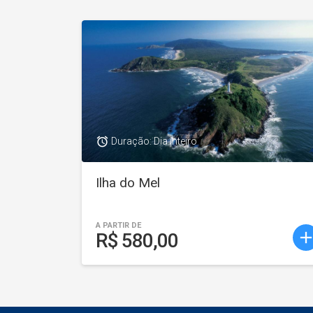
access_alarm
Duração: Dia inteiro
Ilha do Mel
A PARTIR DE
ad
R$ 580,00