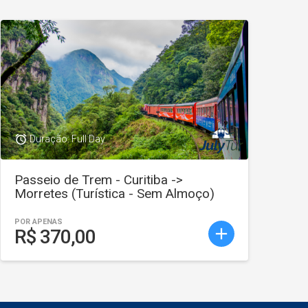
access_alarm
Duração: Full Day
Passeio de Trem - Curitiba ->
Morretes (Turística - Sem Almoço)
POR APENAS
add
R$ 370,00