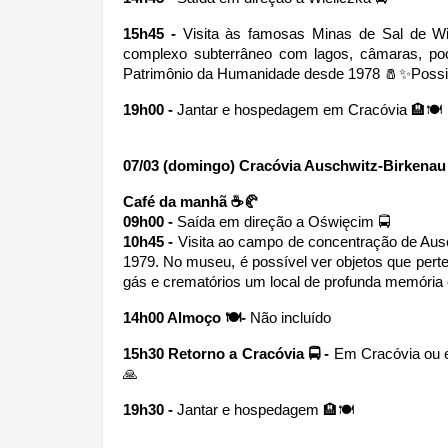
15h45 - 
Visita às famosas Minas de Sal de Wi
complexo subterrâneo com lagos, câmaras, poç
Patrimônio da Humanidade desde 1978 🧂✨Possib
19h00 -
 Jantar e hospedagem em Cracóvia 🏨🍽
07/03 (domingo) Cracóvia Auschwitz-Birkenau
Café da manhã ☕🥐
09h00 - 
Saída em direção a Oświęcim 🚍
10h45 - 
Visita ao campo de concentração de Aus
1979. No museu, é possível ver objetos que pert
gás e crematórios um local de profunda memória e
14h00 Almoço 🍽- 
Não incluído 
15h30 Retorno a Cracóvia 🚍 -
 Em Cracóvia ou e
🙏
19h30 - 
Jantar e hospedagem 🏨🍽