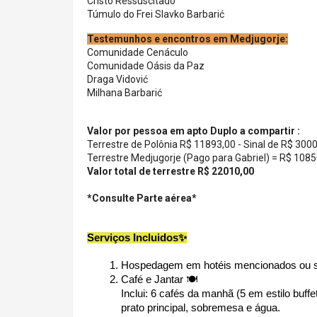
Cristo Ressuscitado
Túmulo do Frei Slavko Barbarić
Testemunhos e encontros em Medjugorje:
Comunidade Cenáculo
Comunidade Oásis da Paz
Draga Vidović
Milhana Barbarić
Valor por pessoa em apto Duplo a compartir :
Terrestre de Polônia R$ 11893,00 - Sinal de R$ 3000
Terrestre Medjugorje (Pago para Gabriel) = R$ 1085
Valor total de terrestre R$
22010,00
*Consulte Parte aérea*
Serviços Incluidos✨
Hospedagem em hotéis mencionados ou s
Café e Jantar 🍽
Inclui: 6 cafés da manhã (5 em estilo buffe
prato principal, sobremesa e água.