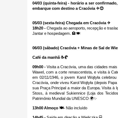
04/03 (quinta-feira) - horário a ser confirmad
embarque com destino a Cracóvia ✈😊
05/03 (sexta-feira) Chegada em Cracóvia ✈
18h20 - 
Chegada ao aeroporto, recepção e traslad
Jantar e hospedagem. 🏨🍽 
06/03 (sábado) Cracóvia + Minas de Sal de Wie
Café da manhã ☕🥐
09h00 - 
Visita a Cracóvia, uma das cidades mais a
Wawel, com a corte renascentista, e visita à Cat
em 02/11/1946, o jovem Karol Wojtyła celebrou 
Cracóvia, onde viveu Karol Wojtyła (depois Papa 
sua Praça Principal a maior da Europa. Visita à I
Stoss, à medieval Sukiennice (Loja dos Tecidos
Patrimônio Mundial da UNESCO 🌍✨
13h00 Almoço 🍽-
 Não incluído
14h45 -
 Saída em direção a Wieliczka 🚍