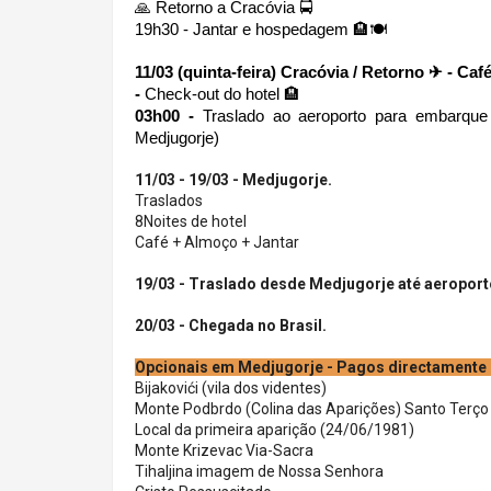
🙏 Retorno a Cracóvia 🚍
19h30 - Jantar e hospedagem 🏨🍽
11/03 (quinta-feira) Cracóvia / Retorno ✈ - Ca
- 
Check-out do hotel 🏨 
03h00 -
 Traslado ao aeroporto para embarque 
Medjugorje)
11/03 - 19/03 - Medjugorje.
Traslados
8Noites de hotel
Café + Almoço + Jantar
19/03 - Traslado desde Medjugorje até aeroporto
20/03 - Chegada no Brasil.
Opcionais em Medjugorje - Pagos directamente n
Bijakovići (vila dos videntes)
Monte Podbrdo (Colina das Aparições) Santo Terço
Local da primeira aparição (24/06/1981)
Monte Krizevac Via-Sacra
Tihaljina imagem de Nossa Senhora