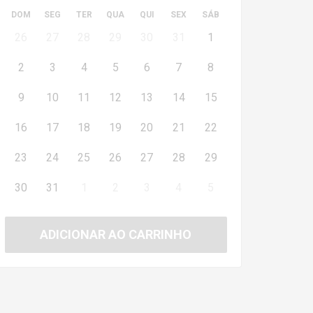
DOM
SEG
TER
QUA
QUI
SEX
SÁB
26
27
28
29
30
31
1
2
3
4
5
6
7
8
9
10
11
12
13
14
15
16
17
18
19
20
21
22
23
24
25
26
27
28
29
30
31
1
2
3
4
5
ADICIONAR AO CARRINHO