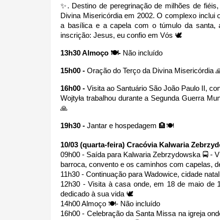
✨. Destino de peregrinação de milhões de fiéis,
Divina Misericórdia em 2002. O complexo inclui 
a basílica e a capela com o túmulo da santa,
inscrição: Jesus, eu confio em Vós 🕊
13h30 Almoço 🍽-
 Não incluído
15h00 - 
Oração do Terço da Divina Misericórdia 
16h00 - 
Visita ao Santuário São João Paulo II, con
Wojtyła trabalhou durante a Segunda Guerra Mu
🙏
19h30 - 
Jantar e hospedagem 🏨🍽
10/03 (quarta-feira) Cracóvia Kalwaria Zebr
09h00 - Saída para Kalwaria Zebrzydowska 🚍 - Vi
barroca, convento e os caminhos com capelas,
11h30 - Continuação para Wadowice, cidade natal
12h30 - Visita à casa onde, em 18 de maio de 
dedicado à sua vida 🕊
14h00 Almoço 🍽- Não incluído
16h00 - Celebração da Santa Missa na igreja onde 