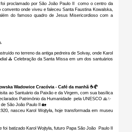
 foi proclamado por São João Paulo II  como o centro da 
o convento onde viveu e faleceu Santa Faustina Kowalska, 
 além do famoso quadro de Jesus Misericordioso com a 

struído no terreno da antiga pedreira de Solvay, onde Karol 
ndial ⛪ Celebração da Santa Missa em um dos santuários 
zydowska Wadowice Cracóvia - Café da manhã ☕🥐
sita ao Santuário da Paixão e da Virgem, com sua basílica 
 declarados Patrimônio da Humanidade  pela UNESCO 🙏✨
 de São João Paulo II 🏡
1920, nasceu Karol Wojtyła, hoje transformada em museu 
foi batizado Karol Wojtyła, futuro Papa São João  Paulo II 