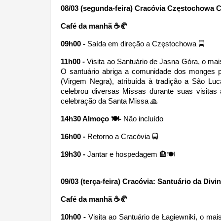
08/03 (segunda-feira) Cracóvia Częstochowa C
Café da manhã ☕🥐
09h00 - 
Saída em direção a Częstochowa 🚍
11h00 - 
Visita ao Santuário de Jasna Góra, o mais
O santuário abriga a comunidade dos monges 
(Virgem Negra), atribuída à tradição a São Lu
celebrou diversas Missas durante suas visitas à
celebração da Santa Missa 🙏
14h30 Almoço 🍽-
 Não incluído
16h00 - 
Retorno a Cracóvia 🚍
19h30 -
 Jantar e hospedagem 🏨🍽
09/03 (terça-feira) Cracóvia: Santuário da Divi
Café da manhã ☕🥐
10h00 -
 Visita ao Santuário de Łagiewniki, o ma