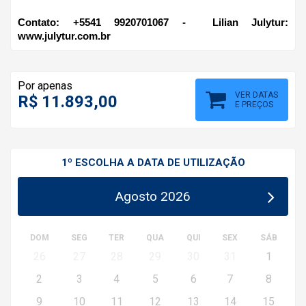
Contato: +5541 9920701067 -  Lilian Julytur: 
www.julytur.com.br
Por apenas
VER DATAS
R$ 11.893,00
E PREÇOS
1º ESCOLHA A DATA DE UTILIZAÇÃO
Agosto 2026
DOM
SEG
TER
QUA
QUI
SEX
SÁB
26
27
28
29
30
31
1
2
3
4
5
6
7
8
9
10
11
12
13
14
15