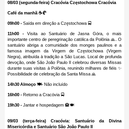
08/03 (segunda-feira) Cracóvia Częstochowa Cracóvia 
Café da manhã ☕🥐
09h00 - 
Saída em direção a Częstochowa 🚍
11h00 - 
Visita ao Santuário de Jasna Góra, o mais 
importante centro de peregrinação católica da Polônia 🙏. O 
santuário abriga a comunidade dos monges paulinos e a 
famosa imagem da Virgem de Częstochowa (Virgem 
Negra), atribuída à tradição a São Lucas. Local de profunda 
devoção, onde São João Paulo II celebrou diversas Missas 
durante suas visitas à Polônia, reunindo milhares de fiéis ✨ 
Possibilidade de celebração da Santa Missa 🙏
14h30 Almoço 🍽-
 Não incluído
16h00 - 
Retorno a Cracóvia 🚍
19h30 -
 Jantar e hospedagem 🏨🍽
09/03 (terça-feira) Cracóvia: Santuário da Divina 
Misericórdia e Santuário São João Paulo II 