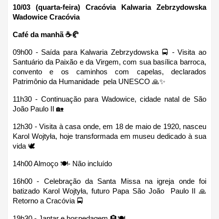
10/03 (quarta-feira) Cracóvia Kalwaria Zebrzydowska 
Wadowice Cracóvia 
Café da manhã ☕🥐
09h00 - Saída para Kalwaria Zebrzydowska 🚍 - Visita ao 
Santuário da Paixão e da Virgem, com sua basílica barroca, 
convento e os caminhos com capelas, declarados 
Patrimônio da Humanidade  pela UNESCO 🙏✨
11h30 - Continuação para Wadowice, cidade natal de São 
João Paulo II 🏡
12h30 - Visita à casa onde, em 18 de maio de 1920, nasceu 
Karol Wojtyła, hoje transformada em museu dedicado à sua 
vida 🕊
14h00 Almoço 🍽- Não incluído
16h00 - Celebração da Santa Missa na igreja onde foi 
batizado Karol Wojtyła, futuro Papa São João  Paulo II 🙏 
Retorno a Cracóvia 🚍
19h30 - Jantar e hospedagem 🏨🍽