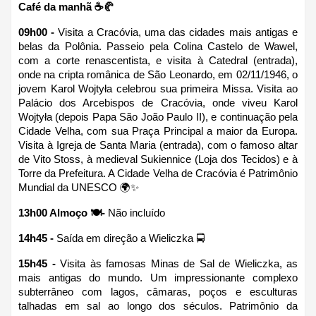
Café da manhã ☕🥐
09h00 - 
Visita a Cracóvia, uma das cidades mais antigas e 
belas da Polônia. Passeio pela Colina Castelo de Wawel, 
com a corte renascentista, e visita à Catedral (entrada), 
onde na cripta românica de São Leonardo, em 02/11/1946, o 
jovem Karol Wojtyła celebrou sua primeira Missa. Visita ao 
Palácio dos Arcebispos de Cracóvia, onde viveu Karol 
Wojtyła (depois Papa São João Paulo II), e continuação pela 
Cidade Velha, com sua Praça Principal a maior da Europa. 
Visita à Igreja de Santa Maria (entrada), com o famoso altar 
de Vito Stoss, à medieval Sukiennice (Loja dos Tecidos) e à 
Torre da Prefeitura. A Cidade Velha de Cracóvia é Patrimônio 
Mundial da UNESCO 🌍✨
13h00 Almoço 🍽-
 Não incluído
14h45 -
 Saída em direção a Wieliczka 🚍
15h45 - 
Visita às famosas Minas de Sal de Wieliczka, as 
mais antigas do mundo. Um impressionante complexo 
subterrâneo com lagos, câmaras, poços e esculturas 
talhadas em sal ao longo dos séculos. Patrimônio da 