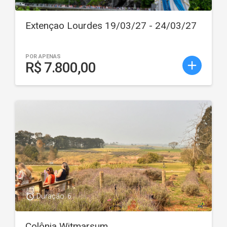
Extençao Lourdes 19/03/27 - 24/03/27
POR APENAS
add
R$ 7.800,00
access_alarm
Duração: 6
Colônia Witmarsum