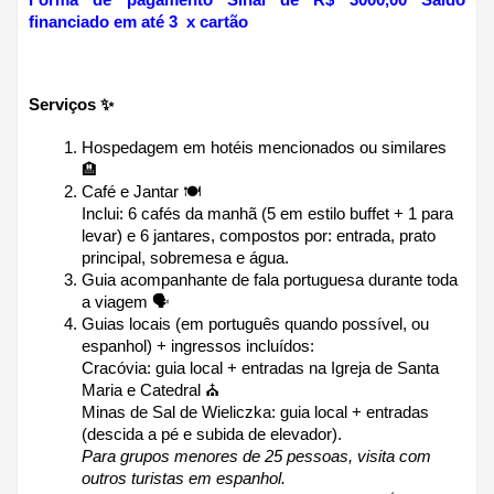
Forma de pagamento Sinal de R$ 3000,00 Saldo 
financiado em até 3  x cartão
Serviços ✨
Hospedagem em hotéis mencionados ou similares 
🏨
Café e Jantar 🍽
Inclui: 6 cafés da manhã (5 em estilo buffet + 1 para 
levar) e 6 jantares, compostos por: entrada, prato 
principal, sobremesa e água.
Guia acompanhante de fala portuguesa durante toda 
a viagem 🗣
Guias locais (em português quando possível, ou 
espanhol) + ingressos incluídos:
Cracóvia: guia local + entradas na Igreja de Santa 
Maria e Catedral ⛪
Minas de Sal de Wieliczka: guia local + entradas 
(descida a pé e subida de elevador).
Para grupos menores de 25 pessoas, visita com 
outros turistas em espanhol.