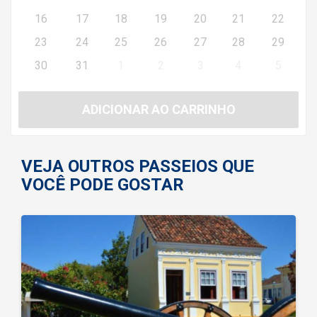
16
17
18
19
20
21
22
23
24
25
26
27
28
29
30
31
1
2
3
4
5
ADICIONAR AO CARRINHO
VEJA OUTROS PASSEIOS QUE
VOCÊ PODE GOSTAR